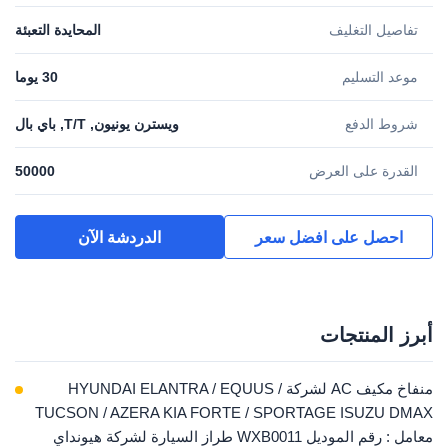
تفاصيل التغليف
المحايدة التعبئة
موعد التسليم
30 يوما
شروط الدفع
ويسترن يونيون, T/T, باي بال
القدرة على العرض
50000
احصل على افضل سعر
الدردشة الآن
أبرز المنتجات
منفاخ مكيف AC لشركة HYUNDAI ELANTRA / EQUUS /
TUCSON / AZERA KIA FORTE / SPORTAGE ISUZU DMAX
معامل : رقم الموديل WXB0011 طراز السيارة لشركة هيونداي