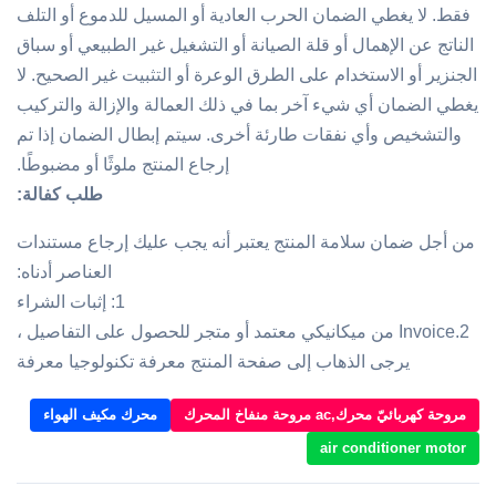
فقط. لا يغطي الضمان الحرب العادية أو المسيل للدموع أو التلف
الناتج عن الإهمال أو قلة الصيانة أو التشغيل غير الطبيعي أو سباق
الجنزير أو الاستخدام على الطرق الوعرة أو التثبيت غير الصحيح. لا
يغطي الضمان أي شيء آخر بما في ذلك العمالة والإزالة والتركيب
والتشخيص وأي نفقات طارئة أخرى. سيتم إبطال الضمان إذا تم
إرجاع المنتج ملوثًا أو مضبوطًا.
طلب كفالة:
من أجل ضمان سلامة المنتج يعتبر أنه يجب عليك إرجاع مستندات
العناصر أدناه:
1: إثبات الشراء
2.Invoice من ميكانيكي معتمد أو متجر للحصول على التفاصيل ،
يرجى الذهاب إلى صفحة المنتج معرفة تكنولوجيا معرفة
مروحة كهربائيّ محرك,ac مروحة منفاخ المحرك
محرك مكيف الهواء
air conditioner motor