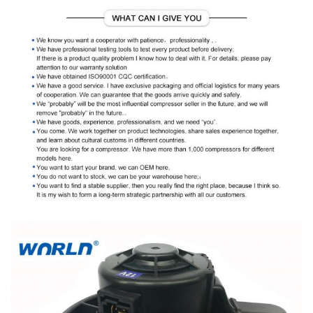
نوع
12 فولت السيارات ac منفاخ
نموذج
2005-2010
السنة
رقم OE
971132E300 97113-2Y000 F00S330054 700259
إذا كنت بحاجة إلى مساعدة للتأكد من أن هذا
الجزء سوف يلائم سيارتك. فالرجاء إرسال
ملحوظة
صورة المنتج القديم الخاص بك إلينا. نوصي
أيضًا باستخدام مخطط التوافق للتأكد من أن
هذا المنتج سوف يلائم سيارتك.