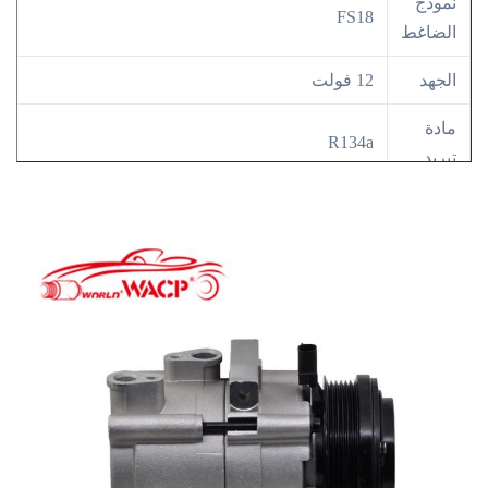
نموذج
FS18
الضاغط
الجهد
12 فولت
مادة
R134a
تبريد
سنة
2006-2010
الطراز
OE لا
629HA/6L2Z19703HA/7R3Z19703A/8L2419D629F