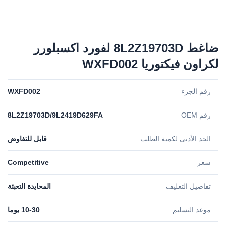
ضاغط 8L2Z19703D لفورد اكسبلورر
لكراون فيكتوريا WXFD002
رقم الجزء
WXFD002
رقم OEM
8L2Z19703D/9L2419D629FA
الحد الأدنى لكمية الطلب
قابل للتفاوض
سعر
Competitive
تفاصيل التغليف
المحايدة التعبئة
موعد التسليم
10-30 يوما