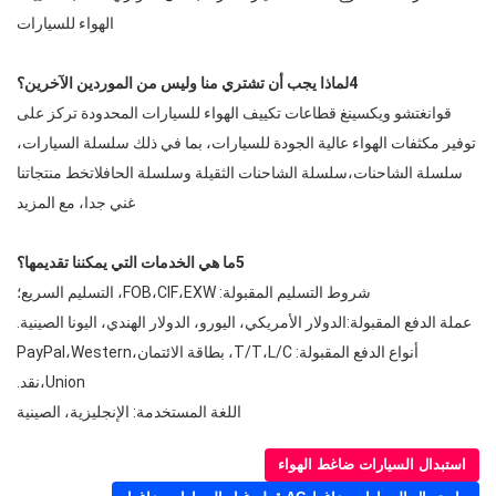
الهواء للسيارات
4لماذا يجب أن تشتري منا وليس من الموردين الآخرين؟
قوانغتشو ويكسينغ قطاعات تكييف الهواء للسيارات المحدودة تركز على
توفير مكثفات الهواء عالية الجودة للسيارات، بما في ذلك سلسلة السيارات،
سلسلة الشاحنات،سلسلة الشاحنات الثقيلة وسلسلة الحافلاتخط منتجاتنا
غني جدا، مع المزيد
5ما هي الخدمات التي يمكننا تقديمها؟
شروط التسليم المقبولة: FOB،CIF،EXW، التسليم السريع؛
عملة الدفع المقبولة:الدولار الأمريكي، اليورو، الدولار الهندي، اليونا الصينية.
أنواع الدفع المقبولة: T/T،L/C، بطاقة الائتمان،PayPal،Western
Union،نقد.
اللغة المستخدمة: الإنجليزية، الصينية
استبدال السيارات ضاغط الهواء