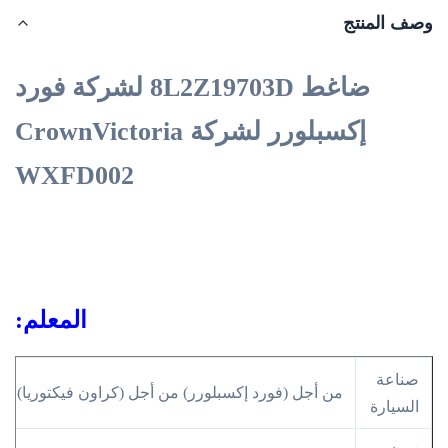
وصف المنتج
ضاغط 8L2Z19703D لشركة فورد
إكسبلورر لشركة CrownVictoria
WXFD002
المعلم:
صناعة
من أجل (فورد إكسبلورر) من أجل (كراون فيكتوريا)
السيارة