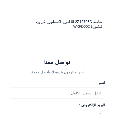
High Light:
قطع غيار السيارات ضاغط
,
السيارات استبدال ضاغط الهواء
ضاغط 8L2Z19703D لفورد اكسبلورر لكراون
فيكتوريا WXFD002
تواصل معنا
نحن ملتزمون بتزويدك بأفضل خدمة.
اسم
البريد الإلكتروني
*