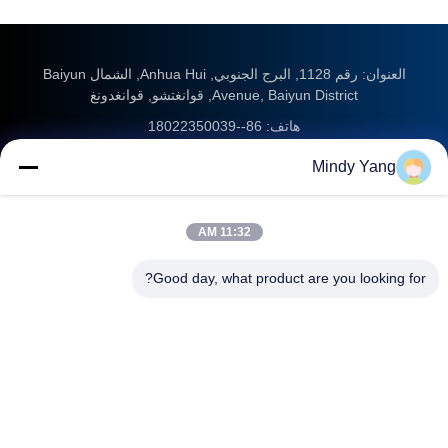
العنوان: رقم 1128, البرج الجنوبي, Anhua Hui, الشمال Baiyun
Avenue, Baiyun District, قوانغتشو, قوانغدونغ
هاتف:
86--18022350039
البريد الإلكتروني
admin@gzweixing.com
Mindy Yang
11:32 AM
المنزل
المنتجات
فيديوهات
عنّا
جولة في المصنع
مراقبة الجودة
اتصل بنا
أخبار
Good day, what product are you looking for?
القضايا
Guangzhou Weixing Automobile Fitting Co.,Ltd.
Copyright © 2018-2026
جميع
الحقوق محفوظة.