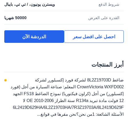
شروط الدفع
ويسترن يونيون، / تي تي، بايبال
القدرة على العرض
50000 شهريا
احصل على افضل سعر
الدردشة الآن
أبرز المنتجات
ضاغط 8L2Z19703D لشركة فورد إكسبلورر لشركة
CrownVictoria WXFD002 المعلم: صناعة السيارة من أجل (فورد
إكسبلورر) من أجل (كراون فيكتوريا) نموذج الضاغط FS18 الجهد
12 فولت مادة تبريد R134a سنة الطراز 2006-2010 OE لا
6L2419D629HA/6L2Z19703HA/7R3Z19703A/8L2419D629F
الأسئلة الشائعة: 1من نحن؟نحن مقرها في قوانغ...