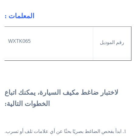
المعلمات :
WXTK065
رقم الموديل
لـ FAW J6
موديل السيارة
لاختبار ضاغط مكيف السيارة، يمكنك اتباع
الخطوات التالية:
24V 8PK
النوع
1. ابدأ بفحص الضاغط بصريًا بحثًا عن أي علامات تلف أو تسرب.
DKS17C