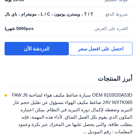
شروط الدفع
T / T ، ويسترن يونيون ، L / C ، مونيغرام ، باي بال
القدرة على العرض
5000pcs شهريا
احصل على افضل سعر
الدردشة الآن
أبرز المنتجات
OEM 8103020A53D سيارة ضاغط مكيف هواء لشاحنة FAW J6
24V WXTK065 ضاغط مكيف الهواء مسؤول عن تقليل حجم غاز
التبريد وضغطه لإكمال دورة التبريد في النظام. يمكن اعتباره
المكون الذي يقوم بكل العمل الشاق. لأداء هذه المهمة، فإنه
يتطلب طاقة، والتي يحصل عليها من المحرك عبر بكرة وعمود
المعلمات : رقم الموديل ...