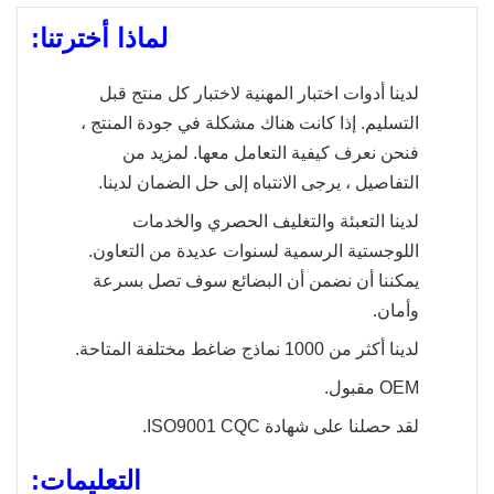
لماذا أخترتنا:
نوع
منفاخ السيارات AC مروحة
لدينا أدوات اختبار المهنية لاختبار كل منتج قبل
نموذج
التسليم. إذا كانت هناك مشكلة في جودة المنتج ،
السنة
فنحن نعرف كيفية التعامل معها. لمزيد من
رقم OE
27220-2Y900
التفاصيل ، يرجى الانتباه إلى حل الضمان لدينا.
لدينا التعبئة والتغليف الحصري والخدمات
إذا كنت بحاجة إلى مساعدة للتأكد من أن هذا
اللوجستية الرسمية لسنوات عديدة من التعاون.
الجزء سوف يلائم سيارتك. فالرجاء إرسال
يمكننا أن نضمن أن البضائع سوف تصل بسرعة
ملحوظة
صورة المنتج القديم الخاص بك إلينا. نوصي
وأمان.
أيضًا باستخدام مخطط التوافق للتأكد من أن
هذا المنتج سوف يلائم سيارتك.
لدينا أكثر من 1000 نماذج ضاغط مختلفة المتاحة.
OEM مقبول.
لقد حصلنا على شهادة ISO9001 CQC.
التعليمات: