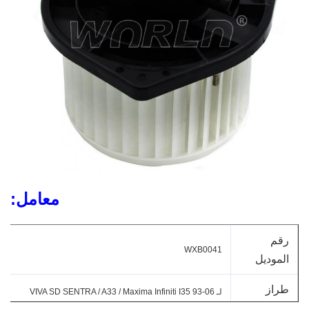
معامل:
رقم
WXB0041
الموديل
طراز
لـ VIVA SD SENTRA / A33 / Maxima Infiniti I35 93-06
27220-2Y900
السيارة