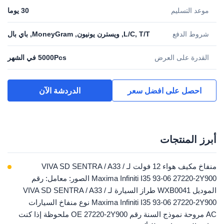
موعد التسليم
30 يوما
شروط الدفع
L/C, T/T, ويسترن يونيون, MoneyGram, باي بال
القدرة على العرض
5000Pcs في الشهر
احصل على افضل سعر
الدردشة الآن
أبرز المنتجات
منفاخ مكيف هواء 12 فولت لـ VIVA SD SENTRA / A33 /
Maxima Infiniti I35 93-06 27220-2Y900 الصور: معامل: رقم
الموديل WXB0041 طراز السيارة لـ VIVA SD SENTRA / A33 /
Maxima Infiniti I35 93-06 27220-2Y900 نوع منفاخ السيارات
AC مروحة نموذج السنة رقم OE 27220-2Y900 ملحوظة إذا كنت