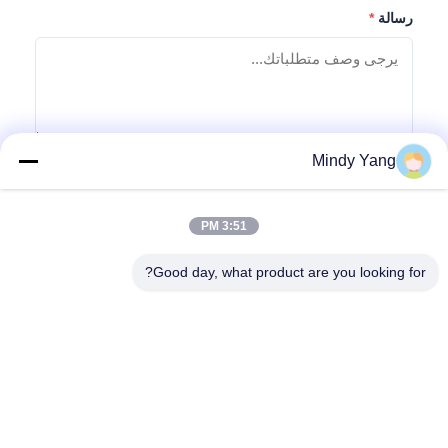
رسالة
*
Mindy Yang
إرسال استفسار
3:51 PM
Good day, what product are you looking for?
العنوان: رقم 1128, البرج الجنوبي, Anhua Hui, الشمال Baiyun
Avenue, Baiyun District, قوانغتشو, قوانغدونغ
هاتف:
86--18022350039
البريد الإلكتروني
admin@gzweixing.com