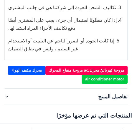
3. تكاليف الشحن للعودة إلى شركتنا هي في جانب المشتري
4. إذا كان مطلوبًا استبدال أي جزء ، يجب على المشتري أيضًا
دفع تكاليف الأجزاء المراد استبدالها.
5. إذا كانت الجودة أو الضرر الناجم عن التثبيت أو الاستخدام
غير السليم ، وليس في نطاق الضمان
مروحة كهربائيّ محرك,ac مروحة منفاخ المحرك
محرك مكيف الهواء
air conditioner motor
تفاصيل المنتج
المنتجات التي تم عرضها مؤخرًا‌
27220-2Y900
OE NO.::
Car Model::
لـ VIVA SD SENTRA / A33 / Maxima Infiniti I35 93-