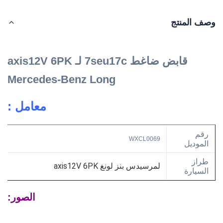
وصف المنتج
قابض ضاغط 7seu17c لـ axis12V 6PK
Mercedes-Benz Long
معامل :
رقم
WXCL0069
الموديل
طراز
لمرسيدس بنز لونغ axis12V 6PK
السيارة
مخلب ضاغط 7seu17c
نوع
الصور:
نموذج
N / A
السنة