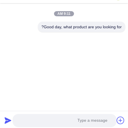
إرسال استفسار
9:11 AM
Good day, what product are you looking for?
العنوان: رقم 1128, البرج الجنوبي, Anhua Hui, الشمال Baiyun
Avenue, Baiyun District, قوانغتشو, قوانغدونغ
هاتف:
86--18022350039
البريد الإلكتروني
admin@gzweixing.com
المنزل
المنتجات
فيديوهات
عنّا
جولة في المصنع
مراقبة الجودة
اتصل بنا
أخبار
القضايا
Guangzhou Weixing Automobile Fitting Co.,Ltd.
Copyright © 2018-2026
جميع
الحقوق محفوظة.