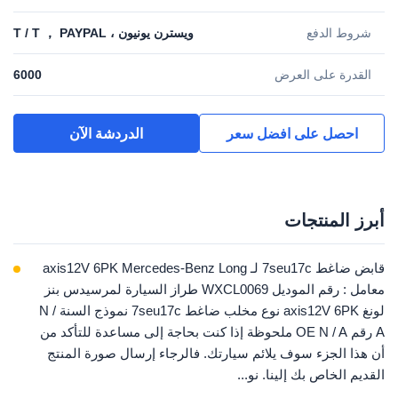
شروط الدفع
ويسترن يونيون ، T / T ， PAYPAL
القدرة على العرض
6000
احصل على افضل سعر
الدردشة الآن
أبرز المنتجات
قابض ضاغط 7seu17c لـ axis12V 6PK Mercedes-Benz Long
معامل : رقم الموديل WXCL0069 طراز السيارة لمرسيدس بنز
لونغ axis12V 6PK نوع مخلب ضاغط 7seu17c نموذج السنة N /
A رقم OE N / A ملحوظة إذا كنت بحاجة إلى مساعدة للتأكد من
أن هذا الجزء سوف يلائم سيارتك. فالرجاء إرسال صورة المنتج
القديم الخاص بك إلينا. نو...