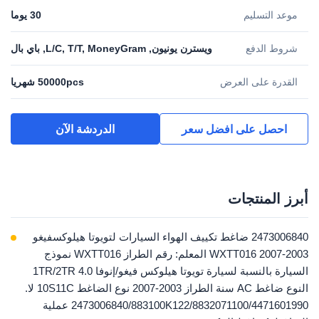
موعد التسليم
30 يوما
شروط الدفع
ويسترن يونيون, L/C, T/T, MoneyGram, باي بال
القدرة على العرض
50000pcs شهريا
احصل على افضل سعر
الدردشة الآن
أبرز المنتجات
2473006840 ضاغط تكييف الهواء السيارات لتويوتا هيلوكسفيغو
2003-2007 WXTT016 المعلم: رقم الطراز WXTT016 نموذج
السيارة بالنسبة لسيارة تويوتا هيلوكس فيغو/إنوفا 4.0 1TR/2TR
النوع ضاغط AC سنة الطراز 2003-2007 نوع الضاغط 10S11C لا.
2473006840/883100K122/8832071100/4471601990 عملية