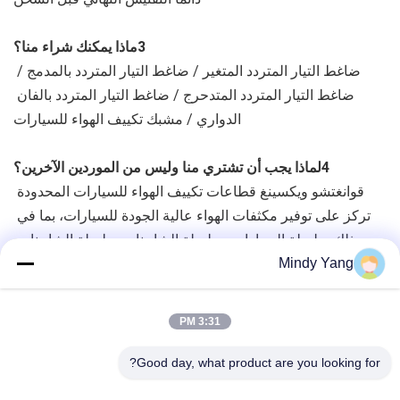
3ماذا يمكنك شراء منا؟
ضاغط التيار المتردد المتغير / ضاغط التيار المتردد بالمدمج / 
ضاغط التيار المتردد المتدحرج / ضاغط التيار المتردد بالفان 
الدواري / مشبك تكييف الهواء للسيارات
4لماذا يجب أن تشتري منا وليس من الموردين الآخرين؟
قوانغتشو ويكسينغ قطاعات تكييف الهواء للسيارات المحدودة 
تركز على توفير مكثفات الهواء عالية الجودة للسيارات، بما في 
ذلك سلسلة السيارات، سلسلة الشاحنات،سلسلة الشاحنات 
Mindy Yang
الثقيلة وسلسلة الحافلاتخط منتجاتنا غني جدا، مع المزيد
5ما هي الخدمات التي يمكننا تقديمها؟
3:31 PM
شروط التسليم المقبولة: FOB,CIF,EXW,Express Delivery
العملة المقبولة للدفع:الدولار الأمريكي، اليورو، الدولار الهندي، 
Good day, what product are you looking for?
الين الصيني.