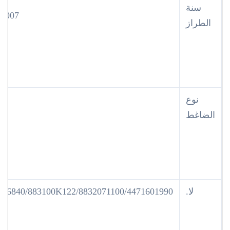
سنة
-2007
الطراز
نوع
1C
الضاغط
لا.
006840/883100K122/8832071100/4471601990