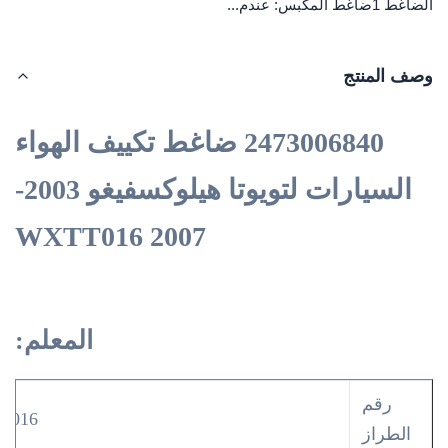
الضاغط 1ضاغط المكبس: عندم...
وصف المنتج
2473006840 ضاغط تكييف الهواء
السيارات لتويوتا هيلوكسفيغو 2003-
2007 WXTT016
المعلم:
رقم
T016
الطراز