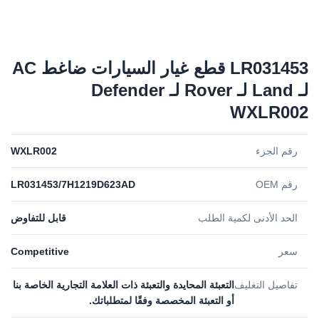
LR031453 قطع غيار السيارات ضاغط AC
لـ Land لـ Rover لـ Defender
WXLR002
رقم الجزء
WXLR002
رقم OEM
LR031453/7H1219D623AD
الحد الأدنى لكمية الطلب
قابل للتفاوض
سعر
Competitive
تفاصيل التغليف
التعبئة المحايدة والتعبئة ذات العلامة التجارية الخاصة بنا
أو التعبئة المخصصة وفقًا لمتطلباتك.