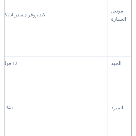
موديل
لاند روفر ديفندر 2.2/2.4
السيارة
الجهد
12 فولت
المبرد
R134a