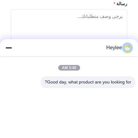
رسالة
*
Heylee
إرسال استفسار
3:40 AM
Good day, what product are you looking for?
العنوان: رقم 1128, البرج الجنوبي, Anhua Hui, الشمال Baiyun
Avenue, Baiyun District, قوانغتشو, قوانغدونغ
هاتف:
86--18022350039
البريد الإلكتروني
admin@gzweixing.com