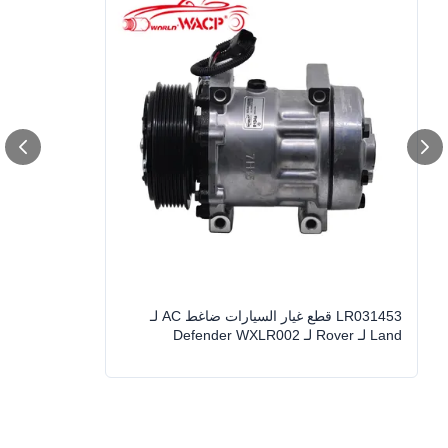
Car Make:
لـ (لاند روڤر ديفندر2.2/2)4
Voltage:
12 فولت
7PK
Grooves:
Compressor Model:
7ح15
2006-2016
Year Model:
LR031453/7H1219D623AD/JPB500270
OEM NO.:
7H1219D623BA
,
7H1219D623AD
,
7H1219D623AC
High Light:
LR031453 قطع غيار السيارات ضاغط AC لـ
Land لـ Rover لـ Defender WXLR002