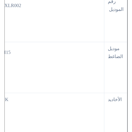
رقم
WXLR002
الموديل
موديل
7H15
الضاغط
الأخاديد
7PK