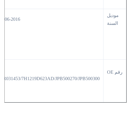
موديل
2006-2016
السنة
رقم OE
LR031453/7H1219D623AD/JPB500270/JPB500300