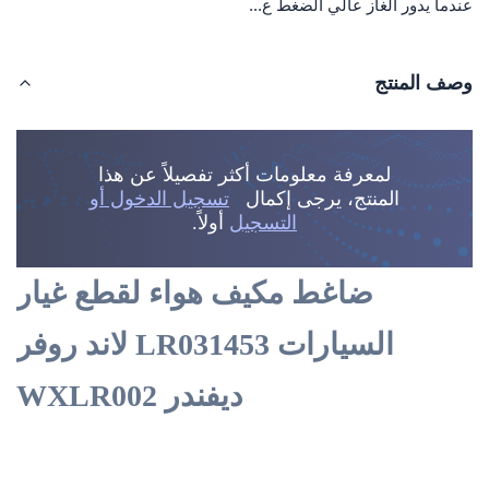
عندما يدور الغاز عالي الضغط ع...
وصف المنتج
لمعرفة معلومات أكثر تفصيلاً عن هذا
المنتج، يرجى إكمال
تسجيل الدخول أو
التسجيل
أولاً.
ضاغط مكيف هواء لقطع غيار
السيارات LR031453 لاند روفر
ديفندر WXLR002