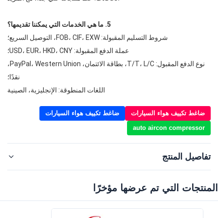
5. ما هي الخدمات التي يمكننا تقديمها؟
شروط التسليم المقبولة: FOB، CIF، EXW، التوصيل السريع؛
عملة الدفع المقبولة: USD، EUR، HKD، CNY؛
نوع الدفع المقبول: T/T، L/C، بطاقة الائتمان، PayPal، Western Union،
نقدًا؛
اللغات المنطوقة: الإنجليزية، الصينية
ضاغط تكييف هواء السيارات
ضاغط تكييف هواء السيارات
auto aircon compressor
تفاصيل المنتج
المنتجات التي تم عرضها مؤخرًا‌
WXLR002
Product Name:
Type:
ضاغط التيار المتردد